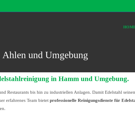
HOM
m, Ahlen und Umgebung
 Edelstahlreinigung in Hamm und Umgebung.
und Restaurants bis hin zu industriellen Anlagen. Damit Edelstahl seinen
er erfahrenes Team bietet
professionelle Reinigungsdienste für Edels
en.
: