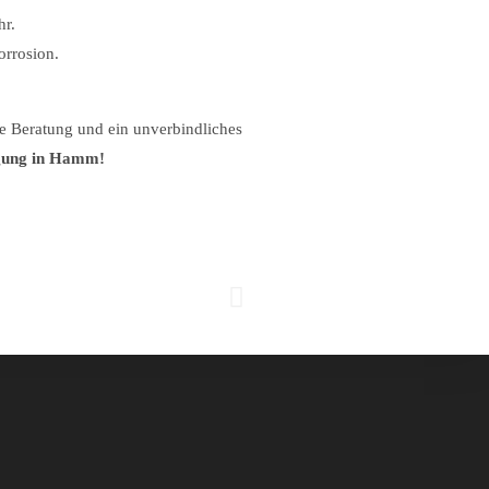
hr.
orrosion.
se Beratung und ein unverbindliches
igung in Hamm!