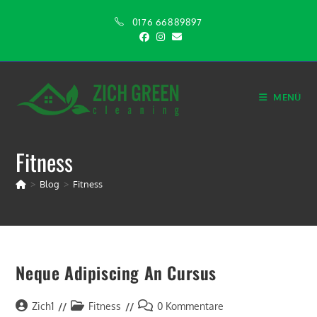
0176 66889897
MENÜ
Fitness
>
Blog
>
Fitness
Neque Adipiscing An Cursus
Zich1
Fitness
0 Kommentare